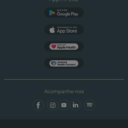
Google Play
App Store
Apple Health
Health Connect
Acompanhe-nos
Facebook
Instagram
YouTube
LinkedIn
Spotify