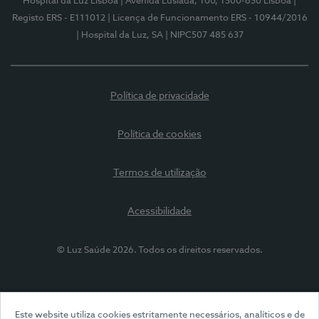
Hospital da Luz Lisboa
| Avenida Lusíada, 100, 1500-650 Lisboa
|
Registo ERS - E111012
| Licença de Funcionamento ERS - 10944/2016
| Hospital da Luz, SA
| NIPC507 485 637
Política de privacidade
Política de cookies
Termos de utilização
Acessibilidade
© Luz Saúde 2026. Todos os direitos reservados.
Este website utiliza cookies estritamente necessários, analíticos e de