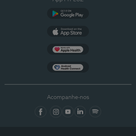
Google Play
App Store
Apple Health
Health Connect
Acompanhe-nos
Facebook
Instagram
YouTube
LinkedIn
Spotify