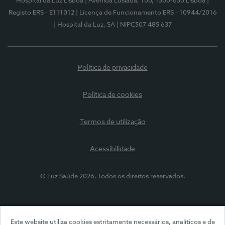
Hospital da Luz Lisboa
| Avenida Lusíada, 100, 1500-650 Lisboa
|
Registo ERS - E111012
| Licença de Funcionamento ERS - 10944/2016
| Hospital da Luz, SA
| NIPC507 485 637
Política de privacidade
Política de cookies
Termos de utilização
Acessibilidade
© Luz Saúde 2026. Todos os direitos reservados.
Este website utiliza cookies estritamente necessários, analíticos e de