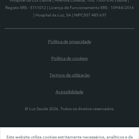
Hospital da Luz Lisboa
| Avenida Lusíada, 100, 1500-650 Lisboa
|
Registo ERS - E111012
| Licença de Funcionamento ERS - 10944/2016
| Hospital da Luz, SA
| NIPC507 485 637
Política de privacidade
Política de cookies
Termos de utilização
Acessibilidade
© Luz Saúde 2026. Todos os direitos reservados.
Este website utiliza cookies estritamente necessários, analíticos e de