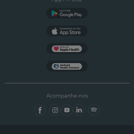
Google Play
App Store
Apple Health
Health Connect
Acompanhe-nos
Facebook
Instagram
YouTube
LinkedIn
Spotify