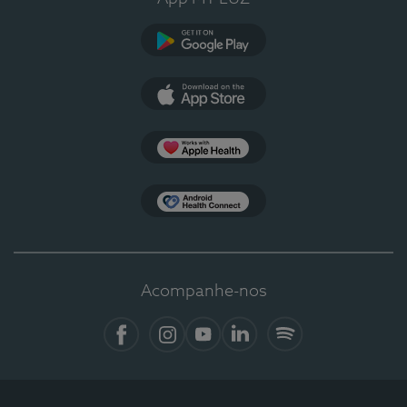
Google Play
App Store
Apple Health
Health Connect
Acompanhe-nos
Facebook
Instagram
YouTube
LinkedIn
Spotify