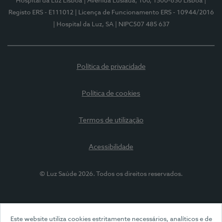
Hospital da Luz Lisboa
| Avenida Lusíada, 100, 1500-650 Lisboa
|
Registo ERS - E111012
| Licença de Funcionamento ERS - 10944/2016
| Hospital da Luz, SA
| NIPC507 485 637
Política de privacidade
Política de cookies
Termos de utilização
Acessibilidade
© Luz Saúde 2026. Todos os direitos reservados.
Este website utiliza cookies estritamente necessários, analíticos e de