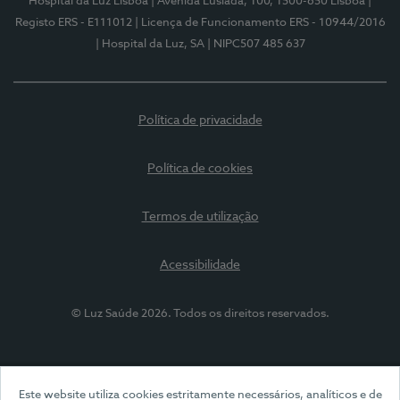
Hospital da Luz Lisboa
| Avenida Lusíada, 100, 1500-650 Lisboa
|
Registo ERS - E111012
| Licença de Funcionamento ERS - 10944/2016
| Hospital da Luz, SA
| NIPC507 485 637
Política de privacidade
Política de cookies
Termos de utilização
Acessibilidade
© Luz Saúde 2026. Todos os direitos reservados.
Este website utiliza cookies estritamente necessários, analíticos e de