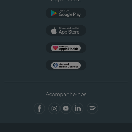
Google Play
App Store
Apple Health
Health Connect
Acompanhe-nos
Facebook
Instagram
YouTube
LinkedIn
Spotify