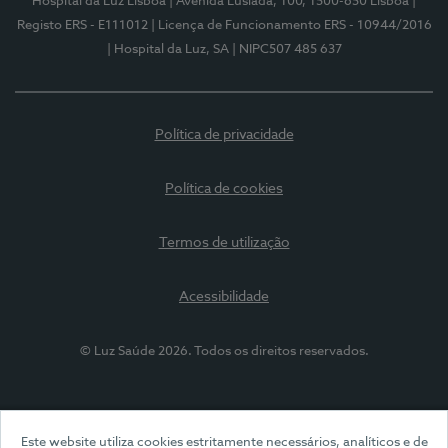
Hospital da Luz Lisboa
| Avenida Lusíada, 100, 1500-650 Lisboa
|
Registo ERS - E111012
| Licença de Funcionamento ERS - 10944/2016
| Hospital da Luz, SA
| NIPC507 485 637
Política de privacidade
Política de cookies
Termos de utilização
Acessibilidade
© Luz Saúde 2026. Todos os direitos reservados.
Este website utiliza cookies estritamente necessários, analíticos e de