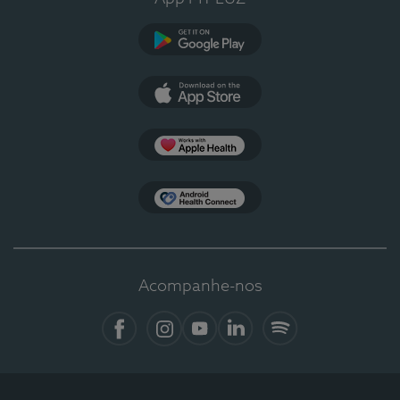
Google Play
App Store
Apple Health
Health Connect
Acompanhe-nos
Facebook
Instagram
YouTube
LinkedIn
Spotify