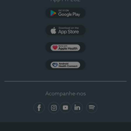
Google Play
App Store
Apple Health
Health Connect
Acompanhe-nos
Facebook
Instagram
YouTube
LinkedIn
Spotify