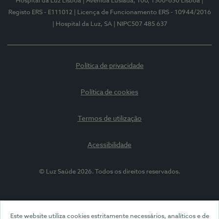
Hospital da Luz Lisboa
| Avenida Lusíada, 100, 1500-650 Lisboa
|
Registo ERS - E111012
| Licença de Funcionamento ERS - 10944/2016
| Hospital da Luz, SA
| NIPC507 485 637
Política de privacidade
Política de cookies
Termos de utilização
Acessibilidade
© Luz Saúde 2026. Todos os direitos reservados.
Este website utiliza cookies estritamente necessários, analíticos e de