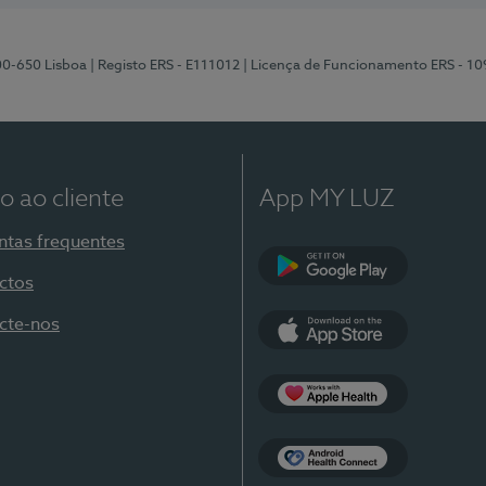
00-650 Lisboa
| Registo ERS - E111012
| Licença de Funcionamento ERS - 1
o ao cliente
App MY LUZ
ntas frequentes
ctos
Google Play
cte-nos
App Store
Apple Health
Health Connect