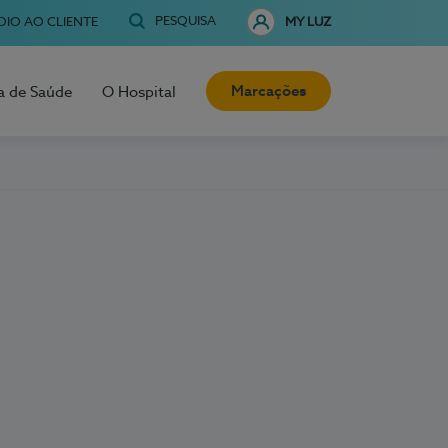
PESQUISA
OIO AO CLIENTE
MY LUZ
Marcações
a de Saúde
O Hospital