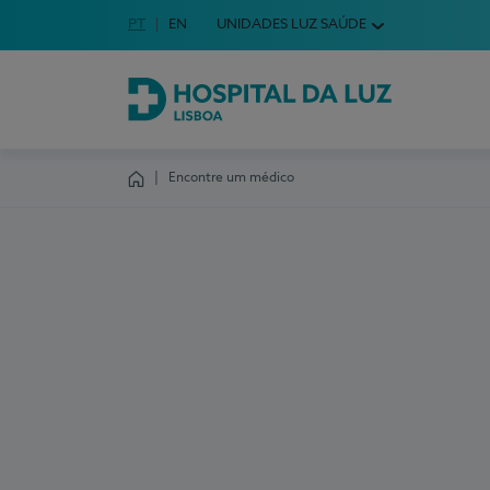
Idioma em Português
PT
English Language
EN
UNIDADES LUZ SAÚDE
Escolha o seu idioma
Hospital da Luz Lisboa
Encontre um médico
Homepage