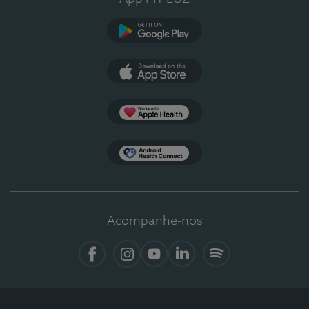
Google Play
App Store
Apple Health
Health Connect
Acompanhe-nos
Facebook
Instagram
YouTube
LinkedIn
Spotify