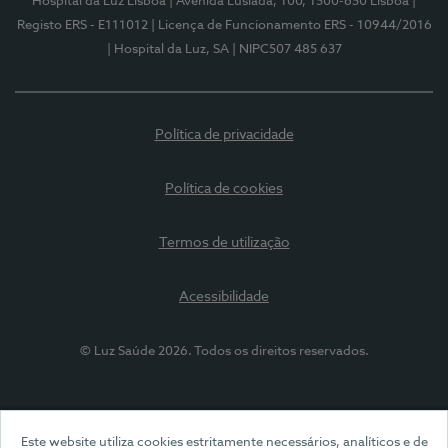
Hospital da Luz Lisboa
| Avenida Lusíada, 100, 1500-650 Lisboa
|
Registo ERS - E111012
| Licença de Funcionamento ERS - 10944/2016
| Hospital da Luz, SA
| NIPC507 485 637
Política de privacidade
Política de cookies
Termos de utilização
Acessibilidade
© Luz Saúde 2026. Todos os direitos reservados.
Este website utiliza cookies estritamente necessários, analíticos e de