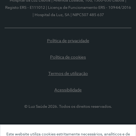
Hospital da Luz Lisboa
| Avenida Lusíada, 100, 1500-650 Lisboa
|
Registo ERS - E111012
| Licença de Funcionamento ERS - 10944/2016
| Hospital da Luz, SA
| NIPC507 485 637
Política de privacidade
Política de cookies
Termos de utilização
Acessibilidade
© Luz Saúde 2026. Todos os direitos reservados.
Este website utiliza cookies estritamente necessários, analíticos e de