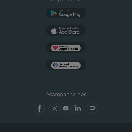
Google Play
App Store
Apple Health
Health Connect
Acompanhe-nos
Facebook
Instagram
YouTube
LinkedIn
Spotify