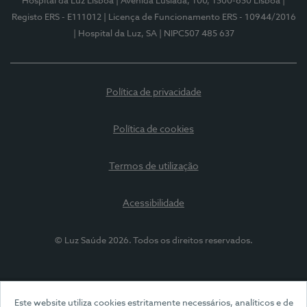
Hospital da Luz Lisboa
| Avenida Lusíada, 100, 1500-650 Lisboa
|
Registo ERS - E111012
| Licença de Funcionamento ERS - 10944/2016
| Hospital da Luz, SA
| NIPC507 485 637
Política de privacidade
Política de cookies
Termos de utilização
Acessibilidade
© Luz Saúde 2026. Todos os direitos reservados.
Este website utiliza cookies estritamente necessários, analíticos e de