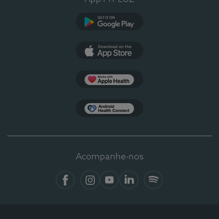
Google Play
App Store
Apple Health
Health Connect
Acompanhe-nos
Facebook
Instagram
YouTube
LinkedIn
Spotify