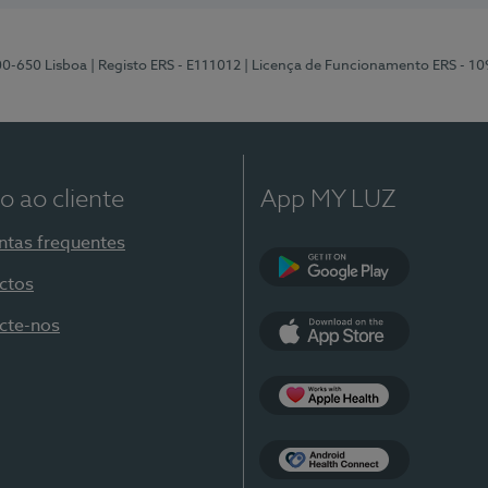
00-650 Lisboa
| Registo ERS - E111012
| Licença de Funcionamento ERS - 1
o ao cliente
App MY LUZ
ntas frequentes
ctos
Google Play
cte-nos
App Store
Apple Health
Health Connect