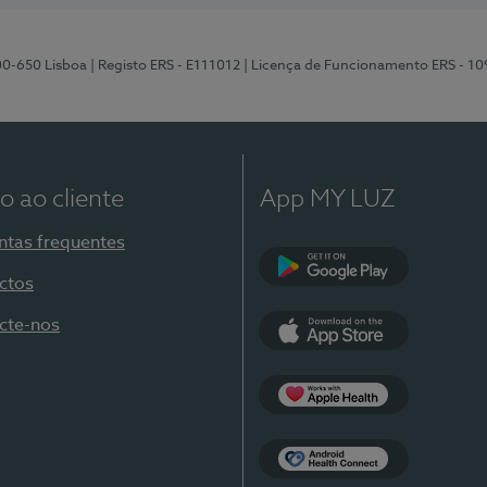
00-650 Lisboa
| Registo ERS - E111012
| Licença de Funcionamento ERS - 1
o ao cliente
App MY LUZ
ntas frequentes
ctos
Google Play
cte-nos
App Store
Apple Health
Health Connect