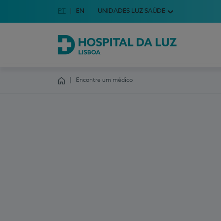
Idioma em Português
PT
English Language
EN
UNIDADES LUZ SAÚDE
Escolha o seu idioma
Hospital da Luz Lisboa
Encontre um médico
Homepage