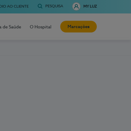
PESQUISA
OIO AO CLIENTE
MY LUZ
Marcações
a de Saúde
O Hospital