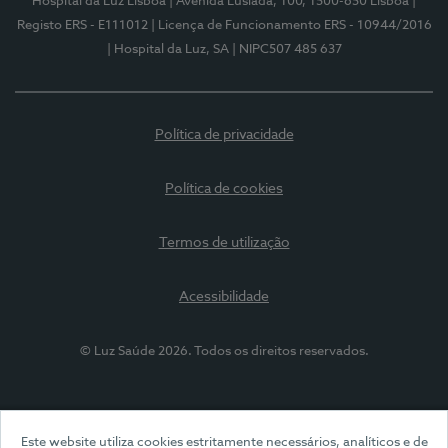
Hospital da Luz Lisboa
| Avenida Lusíada, 100, 1500-650 Lisboa
|
Registo ERS - E111012
| Licença de Funcionamento ERS - 10944/2016
| Hospital da Luz, SA
| NIPC507 485 637
Política de privacidade
Política de cookies
Termos de utilização
Acessibilidade
© Luz Saúde 2026. Todos os direitos reservados.
Este website utiliza cookies estritamente necessários, analíticos e de