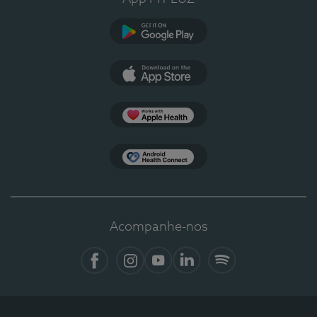
Google Play
App Store
Apple Health
Health Connect
Acompanhe-nos
Facebook
Instagram
YouTube
LinkedIn
Spotify