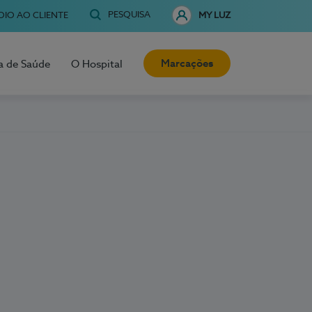
PESQUISA
OIO AO CLIENTE
MY LUZ
Marcações
a de Saúde
O Hospital