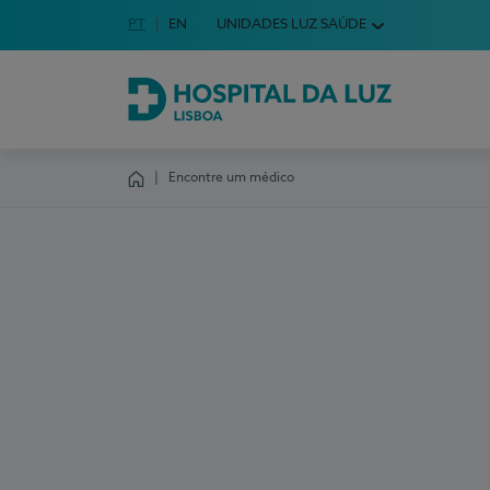
Idioma em Português
PT
English Language
EN
UNIDADES LUZ SAÚDE
Escolha o seu idioma
Hospital da Luz Lisboa
Encontre um médico
Homepage