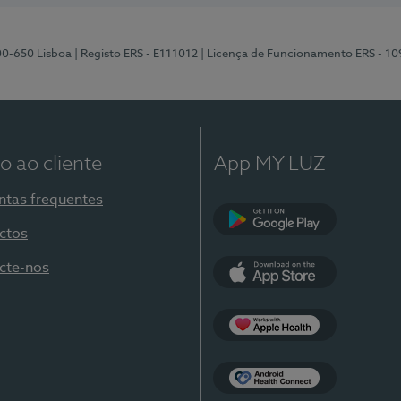
00-650 Lisboa
| Registo ERS - E111012
| Licença de Funcionamento ERS - 1
o ao cliente
App MY LUZ
ntas frequentes
ctos
Google Play
cte-nos
App Store
Apple Health
Health Connect