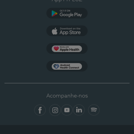
Google Play
App Store
Apple Health
Health Connect
Acompanhe-nos
Facebook
Instagram
YouTube
LinkedIn
Spotify