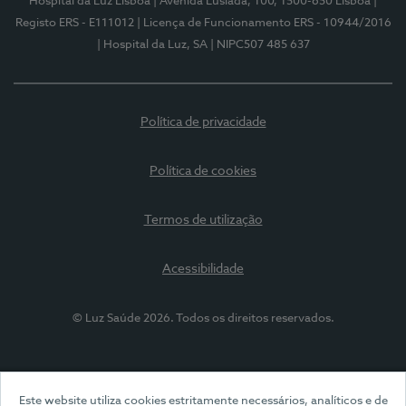
Hospital da Luz Lisboa
| Avenida Lusíada, 100, 1500-650 Lisboa
|
Registo ERS - E111012
| Licença de Funcionamento ERS - 10944/2016
| Hospital da Luz, SA
| NIPC507 485 637
Política de privacidade
Política de cookies
Termos de utilização
Acessibilidade
© Luz Saúde 2026. Todos os direitos reservados.
Este website utiliza cookies estritamente necessários, analíticos e de