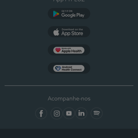
Google Play
App Store
Apple Health
Health Connect
Acompanhe-nos
Facebook
Instagram
YouTube
LinkedIn
Spotify