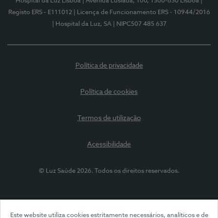
Hospital da Luz Lisboa
| Avenida Lusíada, 100, 1500-650 Lisboa
|
Registo ERS - E111012
| Licença de Funcionamento ERS - 10944/2016
| Hospital da Luz, SA
| NIPC507 485 637
Política de privacidade
Política de cookies
Termos de utilização
Acessibilidade
© Luz Saúde 2026. Todos os direitos reservados.
Este website utiliza cookies estritamente necessários, analíticos e de