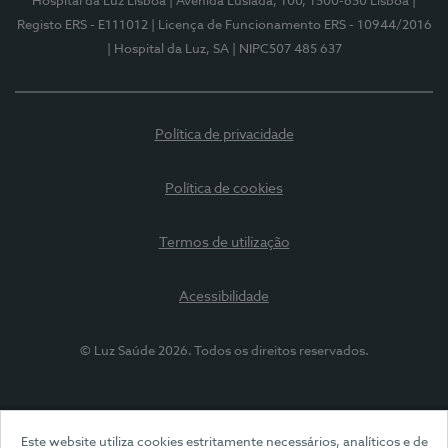
Hospital da Luz Lisboa
| Avenida Lusíada, 100, 1500-650 Lisboa
|
Registo ERS - E111012
| Licença de Funcionamento ERS - 10944/2016
| Hospital da Luz, SA
| NIPC507 485 637
Política de privacidade
Política de cookies
Termos de utilização
Acessibilidade
© Luz Saúde 2026. Todos os direitos reservados.
Este website utiliza cookies estritamente necessários, analíticos e de