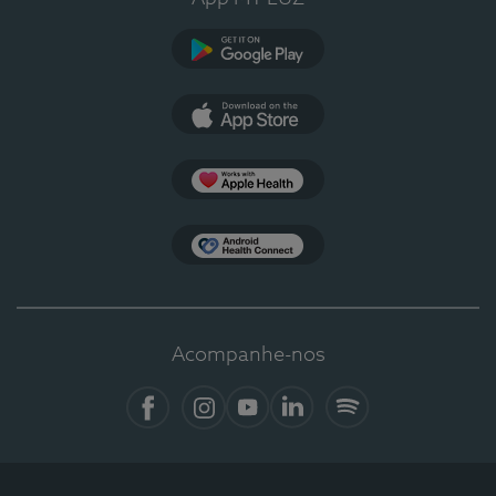
Google Play
App Store
Apple Health
Health Connect
Acompanhe-nos
Facebook
Instagram
YouTube
LinkedIn
Spotify