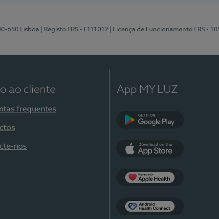
00-650 Lisboa
| Registo ERS - E111012
| Licença de Funcionamento ERS - 1
o ao cliente
App MY LUZ
ntas frequentes
ctos
Google Play
cte-nos
App Store
Apple Health
Health Connect