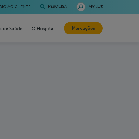
PESQUISA
OIO AO CLIENTE
MY LUZ
Marcações
a de Saúde
O Hospital