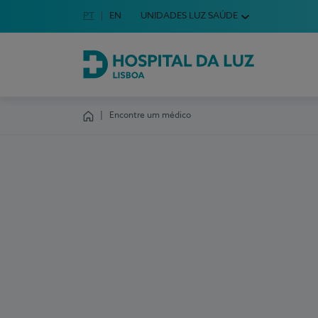
Idioma em Português
PT
English Language
EN
UNIDADES LUZ SAÚDE
Escolha o seu idioma
Hospital da Luz Lisboa
Encontre um médico
Homepage