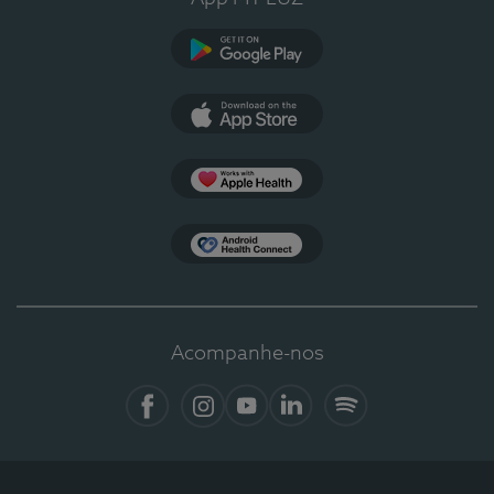
Google Play
App Store
Apple Health
Health Connect
Acompanhe-nos
Facebook
Instagram
YouTube
LinkedIn
Spotify