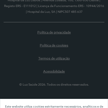
Hospital da Luz Lisboa
| Avenida Lusíada, 100, 1500-650 Lisboa
|
Registo ERS - E111012
| Licença de Funcionamento ERS - 10944/2016
| Hospital da Luz, SA
| NIPC507 485 637
Política de privacidade
Política de cookies
Termos de utilização
Acessibilidade
© Luz Saúde 2026. Todos os direitos reservados.
Este website utiliza cookies estritamente necessários, analíticos e de