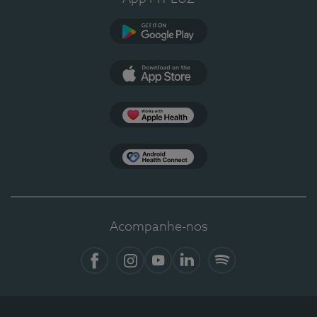
Google Play
App Store
Apple Health
Health Connect
Acompanhe-nos
Facebook
Instagram
YouTube
LinkedIn
Spotify