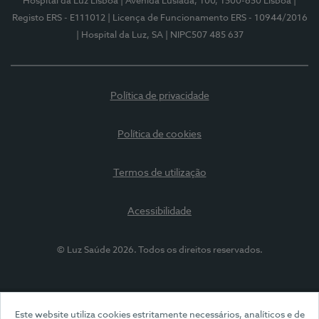
Hospital da Luz Lisboa
| Avenida Lusíada, 100, 1500-650 Lisboa
|
Registo ERS - E111012
| Licença de Funcionamento ERS - 10944/2016
| Hospital da Luz, SA
| NIPC507 485 637
Política de privacidade
Política de cookies
Termos de utilização
Acessibilidade
© Luz Saúde 2026. Todos os direitos reservados.
Este website utiliza cookies estritamente necessários, analíticos e de