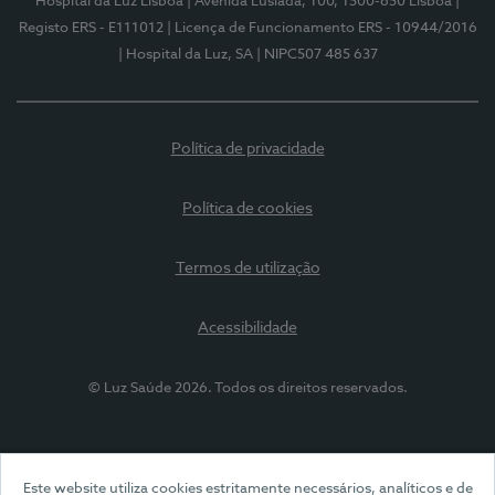
Hospital da Luz Lisboa
| Avenida Lusíada, 100, 1500-650 Lisboa
|
Registo ERS - E111012
| Licença de Funcionamento ERS - 10944/2016
| Hospital da Luz, SA
| NIPC507 485 637
Política de privacidade
Política de cookies
Termos de utilização
Acessibilidade
© Luz Saúde 2026. Todos os direitos reservados.
Este website utiliza cookies estritamente necessários, analíticos e de