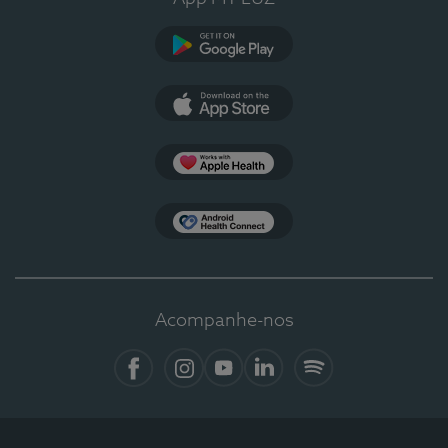
Google Play
App Store
Apple Health
Health Connect
Acompanhe-nos
Facebook
Instagram
YouTube
LinkedIn
Spotify