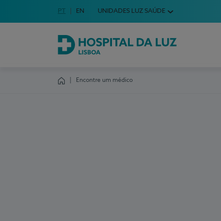
Idioma em Português
PT
English Language
EN
UNIDADES LUZ SAÚDE
Escolha o seu idioma
Hospital da Luz Lisboa
Encontre um médico
Homepage