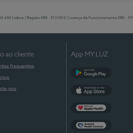
00-650 Lisboa
| Registo ERS - E111012
| Licença de Funcionamento ERS - 1
o ao cliente
App MY LUZ
ntas frequentes
ctos
Google Play
cte-nos
App Store
Apple Health
Health Connect