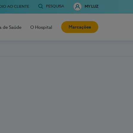
PESQUISA
OIO AO CLIENTE
MY LUZ
Marcações
a de Saúde
O Hospital