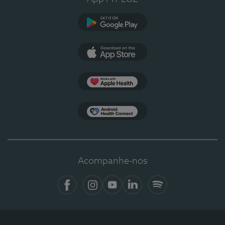
Google Play
App Store
Apple Health
Health Connect
Acompanhe-nos
Facebook
Instagram
YouTube
LinkedIn
Spotify