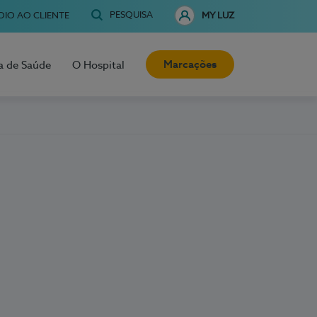
PESQUISA
OIO AO CLIENTE
MY LUZ
Marcações
a de Saúde
O Hospital