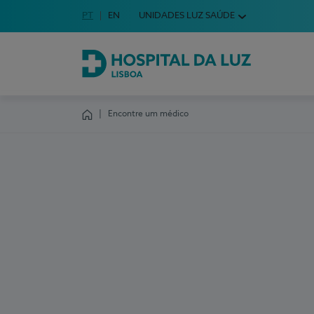
Idioma em Português
PT
English Language
EN
UNIDADES LUZ SAÚDE
Escolha o seu idioma
Hospital da Luz Lisboa
Encontre um médico
Homepage