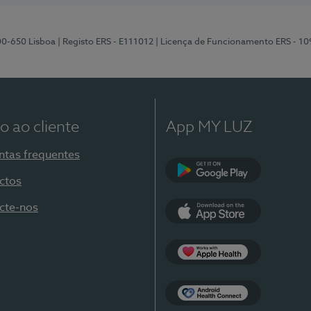
00-650 Lisboa
| Registo ERS - E111012
| Licença de Funcionamento ERS - 1
o ao cliente
App MY LUZ
ntas frequentes
ctos
Google Play
cte-nos
App Store
Apple Health
Health Connect