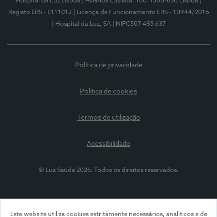
Hospital da Luz Lisboa
| Avenida Lusíada, 100, 1500-650 Lisboa
|
Registo ERS - E111012
| Licença de Funcionamento ERS - 10944/2016
| Hospital da Luz, SA
| NIPC507 485 637
Política de privacidade
Política de cookies
Termos de utilização
Acessibilidade
© Luz Saúde 2026. Todos os direitos reservados.
Este website utiliza cookies estritamente necessários, analíticos e de