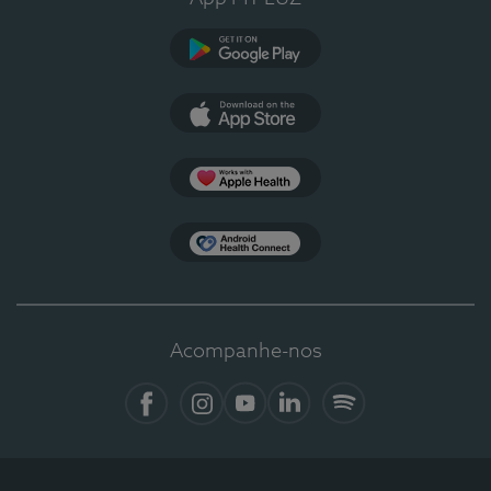
Google Play
App Store
Apple Health
Health Connect
Acompanhe-nos
Facebook
Instagram
YouTube
LinkedIn
Spotify