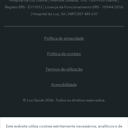
Hospital da Luz Lisboa
| Avenida Lusíada, 100, 1500-650 Lisboa
|
Registo ERS - E111012
| Licença de Funcionamento ERS - 10944/2016
| Hospital da Luz, SA
| NIPC507 485 637
Política de privacidade
Política de cookies
Termos de utilização
Acessibilidade
© Luz Saúde 2026. Todos os direitos reservados.
Este website utiliza cookies estritamente necessários, analíticos e de