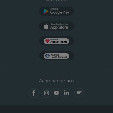
Google Play
App Store
Apple Health
Health Connect
Acompanhe-nos
Facebook
Instagram
YouTube
LinkedIn
Spotify