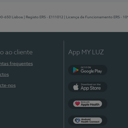
00-650 Lisboa
| Registo ERS - E111012
| Licença de Funcionamento ERS - 1
o ao cliente
App MY LUZ
ntas frequentes
ctos
Google Play
cte-nos
App Store
Apple Health
Health Connect