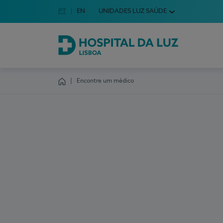
Idioma em Português
PT
English Language
EN
UNIDADES LUZ SAÚDE
Escolha o seu idioma
Hospital da Luz Lisboa
Encontre um médico
Homepage