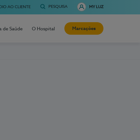
PESQUISA
OIO AO CLIENTE
MY LUZ
Marcações
a de Saúde
O Hospital