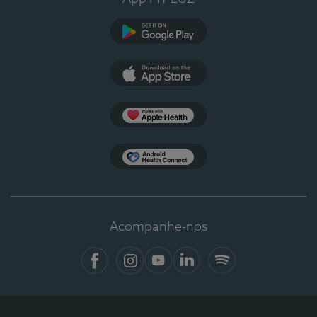
Google Play
App Store
Apple Health
Health Connect
Acompanhe-nos
Facebook
Instagram
YouTube
LinkedIn
Spotify