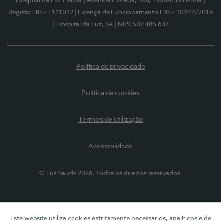
Hospital da Luz Lisboa
| Avenida Lusíada, 100, 1500-650 Lisboa
|
Registo ERS - E111012
| Licença de Funcionamento ERS - 10944/2016
| Hospital da Luz, SA
| NIPC507 485 637
Política de privacidade
Política de cookies
Termos de utilização
Acessibilidade
© Luz Saúde 2026. Todos os direitos reservados.
Este website utiliza cookies estritamente necessários, analíticos e de