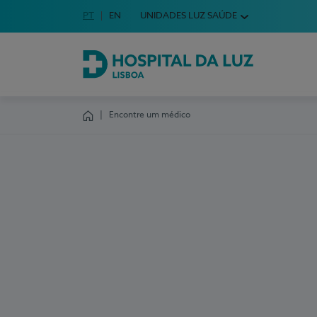
Idioma em Português
PT
English Language
EN
UNIDADES LUZ SAÚDE
Escolha o seu idioma
Hospital da Luz Lisboa
Encontre um médico
Homepage