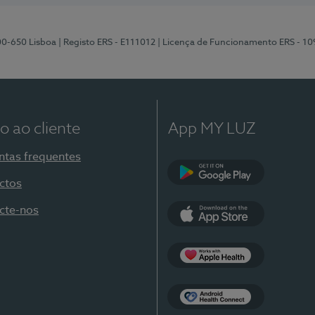
00-650 Lisboa
| Registo ERS - E111012
| Licença de Funcionamento ERS - 1
o ao cliente
App MY LUZ
ntas frequentes
ctos
Google Play
cte-nos
App Store
Apple Health
Health Connect