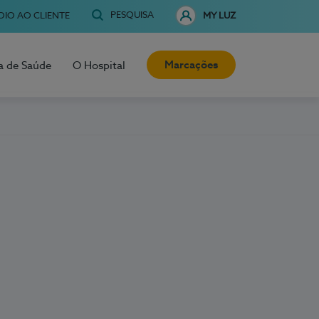
PESQUISA
OIO AO CLIENTE
MY LUZ
Marcações
a de Saúde
O Hospital