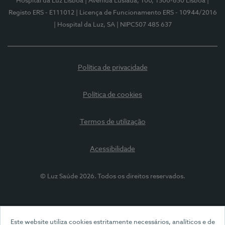
Hospital da Luz Lisboa
| Avenida Lusíada, 100, 1500-650 Lisboa
|
Registo ERS - E111012
| Licença de Funcionamento ERS - 10944/2016
| Hospital da Luz, SA
| NIPC507 485 637
Política de privacidade
Política de cookies
Termos de utilização
Acessibilidade
© Luz Saúde 2026. Todos os direitos reservados.
Este website utiliza cookies estritamente necessários, analíticos e de