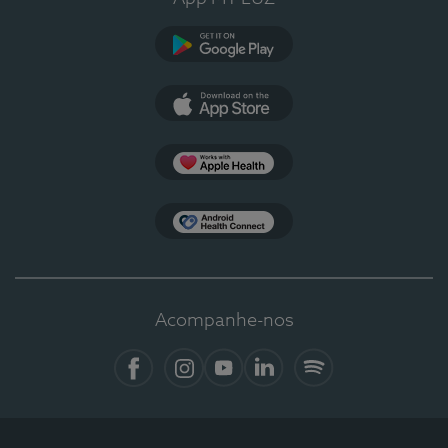
Google Play
App Store
Apple Health
Health Connect
Acompanhe-nos
Facebook
Instagram
YouTube
LinkedIn
Spotify