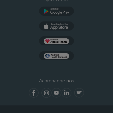
Google Play
App Store
Apple Health
Health Connect
Acompanhe-nos
Facebook
Instagram
YouTube
LinkedIn
Spotify