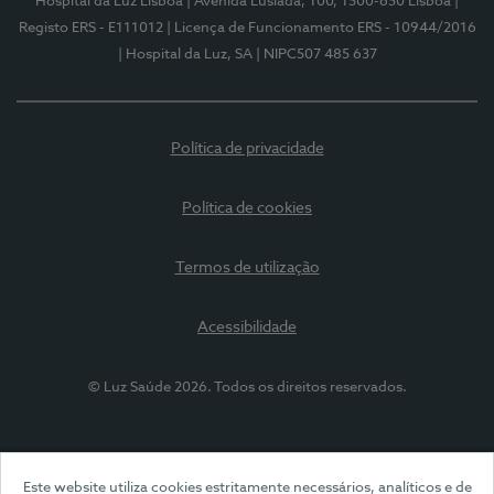
Hospital da Luz Lisboa
| Avenida Lusíada, 100, 1500-650 Lisboa
|
Registo ERS - E111012
| Licença de Funcionamento ERS - 10944/2016
| Hospital da Luz, SA
| NIPC507 485 637
Política de privacidade
Política de cookies
Termos de utilização
Acessibilidade
© Luz Saúde 2026. Todos os direitos reservados.
Este website utiliza cookies estritamente necessários, analíticos e de