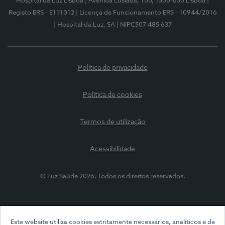
Hospital da Luz Lisboa
| Avenida Lusíada, 100, 1500-650 Lisboa
|
Registo ERS - E111012
| Licença de Funcionamento ERS - 10944/2016
| Hospital da Luz, SA
| NIPC507 485 637
Política de privacidade
Política de cookies
Termos de utilização
Acessibilidade
© Luz Saúde 2026. Todos os direitos reservados.
Este website utiliza cookies estritamente necessários, analíticos e de