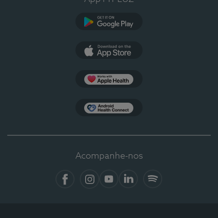
Google Play
App Store
Apple Health
Health Connect
Acompanhe-nos
Facebook
Instagram
YouTube
LinkedIn
Spotify