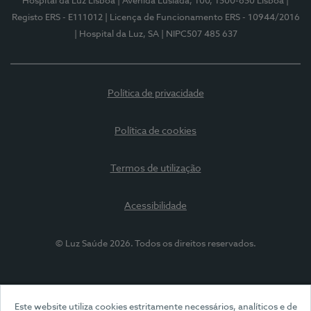
Hospital da Luz Lisboa
| Avenida Lusíada, 100, 1500-650 Lisboa
|
Registo ERS - E111012
| Licença de Funcionamento ERS - 10944/2016
| Hospital da Luz, SA
| NIPC507 485 637
Política de privacidade
Política de cookies
Termos de utilização
Acessibilidade
© Luz Saúde 2026. Todos os direitos reservados.
Este website utiliza cookies estritamente necessários, analíticos e de