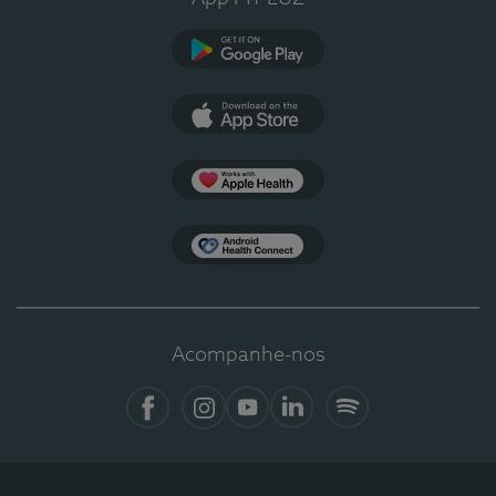
Google Play
App Store
Apple Health
Health Connect
Acompanhe-nos
Facebook
Instagram
YouTube
LinkedIn
Spotify