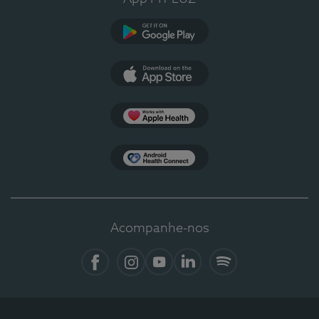
Google Play
App Store
Apple Health
Health Connect
Acompanhe-nos
Facebook
Instagram
YouTube
LinkedIn
Spotify