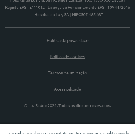
Hospital da Luz Lisboa
| Avenida Lusíada, 100, 1500-650 Lisboa
|
Registo ERS - E111012
| Licença de Funcionamento ERS - 10944/2016
| Hospital da Luz, SA
| NIPC507 485 637
Política de privacidade
Política de cookies
Termos de utilização
Acessibilidade
© Luz Saúde 2026. Todos os direitos reservados.
Este website utiliza cookies estritamente necessários, analíticos e de