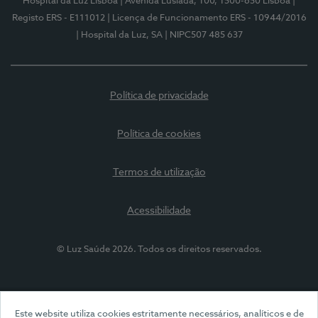
Hospital da Luz Lisboa
| Avenida Lusíada, 100, 1500-650 Lisboa
|
Registo ERS - E111012
| Licença de Funcionamento ERS - 10944/2016
| Hospital da Luz, SA
| NIPC507 485 637
Política de privacidade
Política de cookies
Termos de utilização
Acessibilidade
© Luz Saúde 2026. Todos os direitos reservados.
Este website utiliza cookies estritamente necessários, analíticos e de