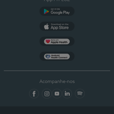
Google Play
App Store
Apple Health
Health Connect
Acompanhe-nos
Facebook
Instagram
YouTube
LinkedIn
Spotify