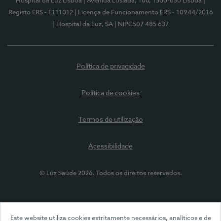
Hospital da Luz Lisboa
| Avenida Lusíada, 100, 1500-650 Lisboa
|
Registo ERS - E111012
| Licença de Funcionamento ERS - 10944/2016
| Hospital da Luz, SA
| NIPC507 485 637
Política de privacidade
Política de cookies
Termos de utilização
Acessibilidade
© Luz Saúde 2026. Todos os direitos reservados.
Este website utiliza cookies estritamente necessários, analíticos e de