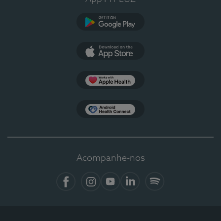
Google Play
App Store
Apple Health
Health Connect
Acompanhe-nos
Facebook
Instagram
YouTube
LinkedIn
Spotify