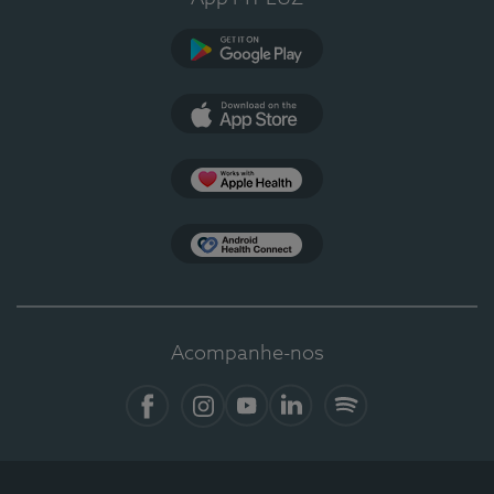
Google Play
App Store
Apple Health
Health Connect
Acompanhe-nos
Facebook
Instagram
YouTube
LinkedIn
Spotify