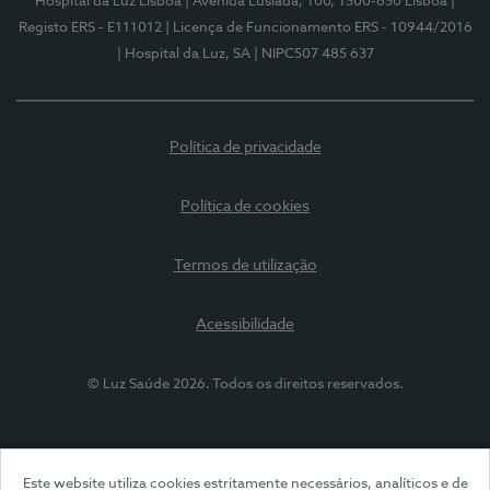
Hospital da Luz Lisboa
| Avenida Lusíada, 100, 1500-650 Lisboa
|
Registo ERS - E111012
| Licença de Funcionamento ERS - 10944/2016
| Hospital da Luz, SA
| NIPC507 485 637
Política de privacidade
Política de cookies
Termos de utilização
Acessibilidade
© Luz Saúde 2026. Todos os direitos reservados.
Este website utiliza cookies estritamente necessários, analíticos e de