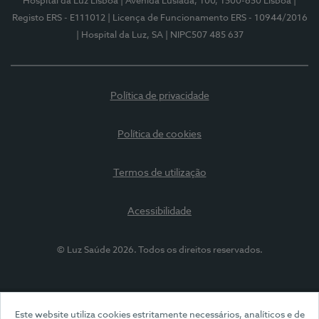
Hospital da Luz Lisboa
| Avenida Lusíada, 100, 1500-650 Lisboa
|
Registo ERS - E111012
| Licença de Funcionamento ERS - 10944/2016
| Hospital da Luz, SA
| NIPC507 485 637
Política de privacidade
Política de cookies
Termos de utilização
Acessibilidade
© Luz Saúde 2026. Todos os direitos reservados.
Este website utiliza cookies estritamente necessários, analíticos e de