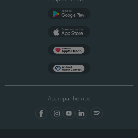
Google Play
App Store
Apple Health
Health Connect
Acompanhe-nos
Facebook
Instagram
YouTube
LinkedIn
Spotify