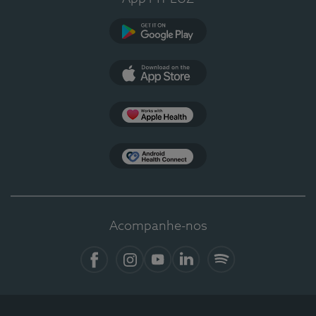
Google Play
App Store
Apple Health
Health Connect
Acompanhe-nos
Facebook
Instagram
YouTube
LinkedIn
Spotify