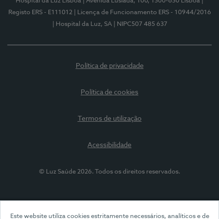
Hospital da Luz Lisboa
| Avenida Lusíada, 100, 1500-650 Lisboa
|
Registo ERS - E111012
| Licença de Funcionamento ERS - 10944/2016
| Hospital da Luz, SA
| NIPC507 485 637
Política de privacidade
Política de cookies
Termos de utilização
Acessibilidade
© Luz Saúde 2026. Todos os direitos reservados.
Este website utiliza cookies estritamente necessários, analíticos e de