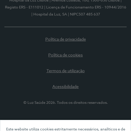
Hospital da Luz Lisboa
| Avenida Lusíada, 100, 1500-650 Lisboa
|
Registo ERS - E111012
| Licença de Funcionamento ERS - 10944/2016
| Hospital da Luz, SA
| NIPC507 485 637
Política de privacidade
Política de cookies
Termos de utilização
Acessibilidade
© Luz Saúde 2026. Todos os direitos reservados.
Este website utiliza cookies estritamente necessários, analíticos e de