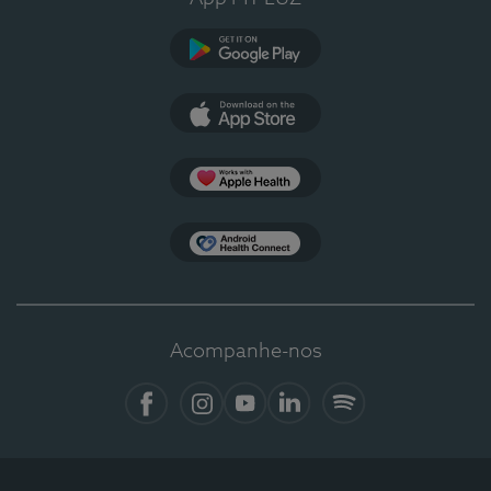
Google Play
App Store
Apple Health
Health Connect
Acompanhe-nos
Facebook
Instagram
YouTube
LinkedIn
Spotify