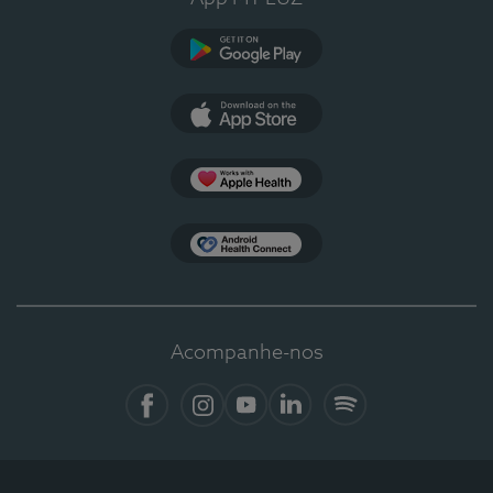
Google Play
App Store
Apple Health
Health Connect
Acompanhe-nos
Facebook
Instagram
YouTube
LinkedIn
Spotify