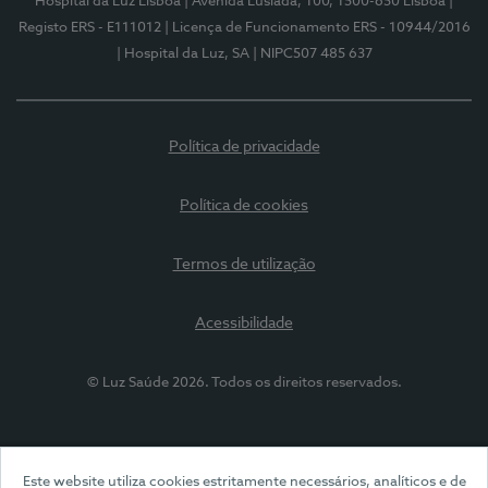
Hospital da Luz Lisboa
| Avenida Lusíada, 100, 1500-650 Lisboa
|
Registo ERS - E111012
| Licença de Funcionamento ERS - 10944/2016
| Hospital da Luz, SA
| NIPC507 485 637
Política de privacidade
Política de cookies
Termos de utilização
Acessibilidade
© Luz Saúde 2026. Todos os direitos reservados.
Este website utiliza cookies estritamente necessários, analíticos e de