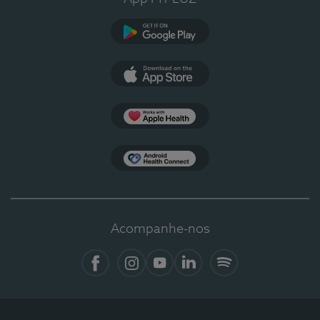
Google Play
App Store
Apple Health
Health Connect
Acompanhe-nos
Facebook
Instagram
YouTube
LinkedIn
Spotify