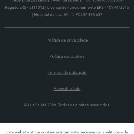
Hospital da Luz Lisboa
| Avenida Lusíada, 100, 1500-650 Lisboa
|
Registo ERS - E111012
| Licença de Funcionamento ERS - 10944/2016
| Hospital da Luz, SA
| NIPC507 485 637
Política de privacidade
Política de cookies
Termos de utilização
Acessibilidade
© Luz Saúde 2026. Todos os direitos reservados.
Este website utiliza cookies estritamente necessários, analíticos e de