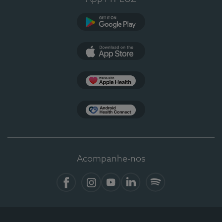
Google Play
App Store
Apple Health
Health Connect
Acompanhe-nos
Facebook
Instagram
YouTube
LinkedIn
Spotify