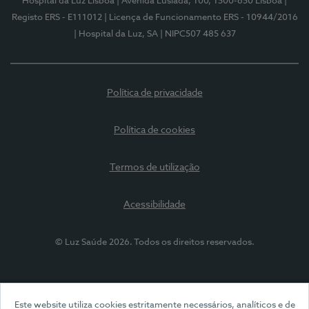
Hospital da Luz Lisboa
| Avenida Lusíada, 100, 1500-650 Lisboa
|
Registo ERS - E111012
| Licença de Funcionamento ERS - 10944/2016
| Hospital da Luz, SA
| NIPC507 485 637
Política de privacidade
Política de cookies
Termos de utilização
Acessibilidade
© Luz Saúde 2026. Todos os direitos reservados.
Este website utiliza cookies estritamente necessários, analíticos e de