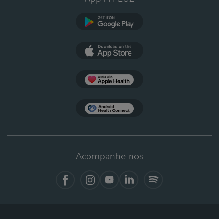
Google Play
App Store
Apple Health
Health Connect
Acompanhe-nos
Facebook
Instagram
YouTube
LinkedIn
Spotify