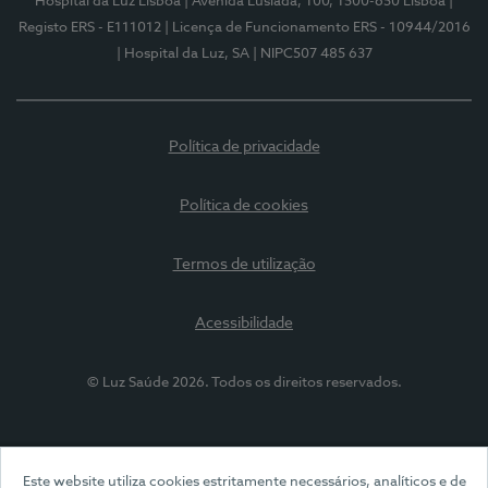
Hospital da Luz Lisboa
| Avenida Lusíada, 100, 1500-650 Lisboa
|
Registo ERS - E111012
| Licença de Funcionamento ERS - 10944/2016
| Hospital da Luz, SA
| NIPC507 485 637
Política de privacidade
Política de cookies
Termos de utilização
Acessibilidade
© Luz Saúde 2026. Todos os direitos reservados.
Este website utiliza cookies estritamente necessários, analíticos e de