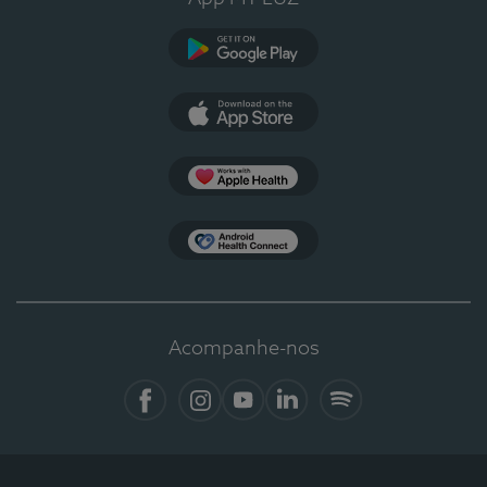
Google Play
App Store
Apple Health
Health Connect
Acompanhe-nos
Facebook
Instagram
YouTube
LinkedIn
Spotify