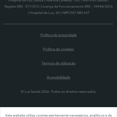
Hospital da Luz Lisboa
| Avenida Lusíada, 100, 1500-650 Lisboa
|
Registo ERS - E111012
| Licença de Funcionamento ERS - 10944/2016
| Hospital da Luz, SA
| NIPC507 485 637
Política de privacidade
Política de cookies
Termos de utilização
Acessibilidade
© Luz Saúde 2026. Todos os direitos reservados.
Este website utiliza cookies estritamente necessários, analíticos e de