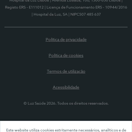
Hospital da Luz Lisboa
| Avenida Lusíada, 100, 1500-650 Lisboa
|
Registo ERS - E111012
| Licença de Funcionamento ERS - 10944/2016
| Hospital da Luz, SA
| NIPC507 485 637
Política de privacidade
Política de cookies
Termos de utilização
Acessibilidade
© Luz Saúde 2026. Todos os direitos reservados.
Este website utiliza cookies estritamente necessários, analíticos e de