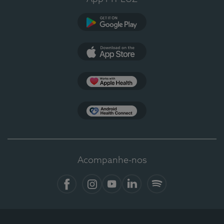
Google Play
App Store
Apple Health
Health Connect
Acompanhe-nos
Facebook
Instagram
YouTube
LinkedIn
Spotify