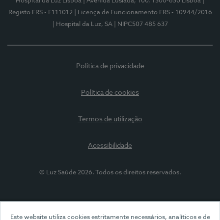
Hospital da Luz Lisboa
| Avenida Lusíada, 100, 1500-650 Lisboa
|
Registo ERS - E111012
| Licença de Funcionamento ERS - 10944/2016
| Hospital da Luz, SA
| NIPC507 485 637
Política de privacidade
Política de cookies
Termos de utilização
Acessibilidade
© Luz Saúde 2026. Todos os direitos reservados.
Este website utiliza cookies estritamente necessários, analíticos e de