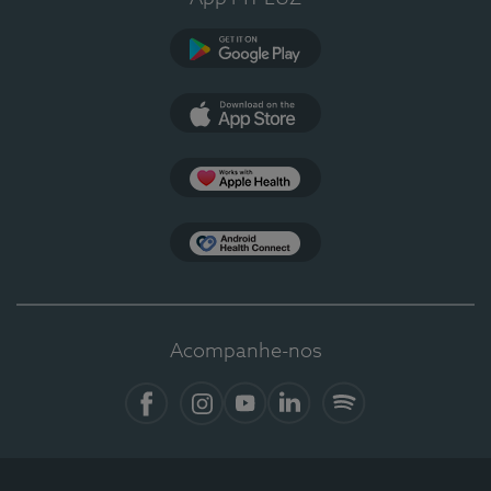
Google Play
App Store
Apple Health
Health Connect
Acompanhe-nos
Facebook
Instagram
YouTube
LinkedIn
Spotify