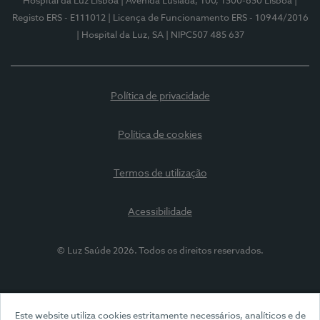
Hospital da Luz Lisboa
| Avenida Lusíada, 100, 1500-650 Lisboa
|
Registo ERS - E111012
| Licença de Funcionamento ERS - 10944/2016
| Hospital da Luz, SA
| NIPC507 485 637
Política de privacidade
Política de cookies
Termos de utilização
Acessibilidade
© Luz Saúde 2026. Todos os direitos reservados.
Este website utiliza cookies estritamente necessários, analíticos e de