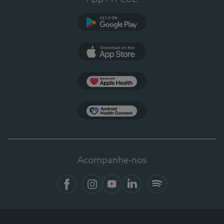
Google Play
App Store
Apple Health
Health Connect
Acompanhe-nos
Facebook
Instagram
YouTube
LinkedIn
Spotify