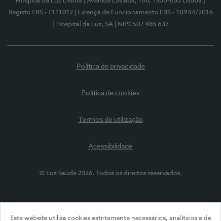
Hospital da Luz Lisboa
| Avenida Lusíada, 100, 1500-650 Lisboa
|
Registo ERS - E111012
| Licença de Funcionamento ERS - 10944/2016
| Hospital da Luz, SA
| NIPC507 485 637
Política de privacidade
Política de cookies
Termos de utilização
Acessibilidade
© Luz Saúde 2026. Todos os direitos reservados.
Este website utiliza cookies estritamente necessários, analíticos e de