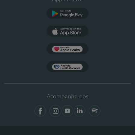
Google Play
App Store
Apple Health
Health Connect
Acompanhe-nos
Facebook
Instagram
YouTube
LinkedIn
Spotify